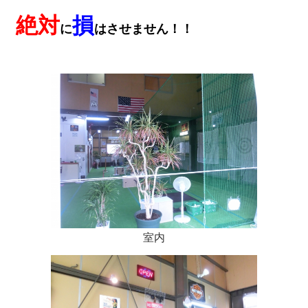
絶対
損
に
はさせません！！
室内